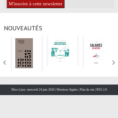
NOUVEAUTÉS
Mise à jour :mercredi 24 juin 2026 |
Mentions légales
|
Plan du site
|
RSS 2.0