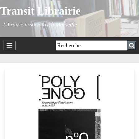
Transit Librairie
Librairie associative à Marseille