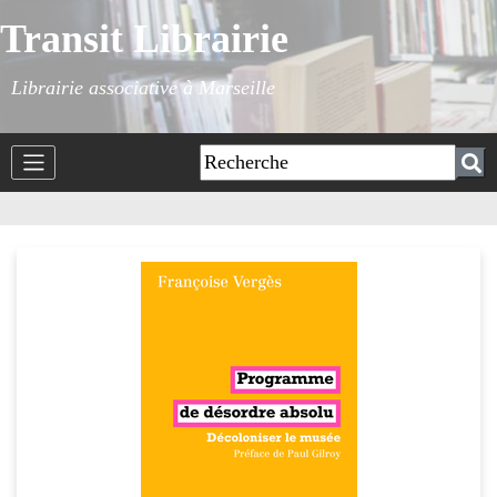
Transit Librairie
Librairie associative à Marseille