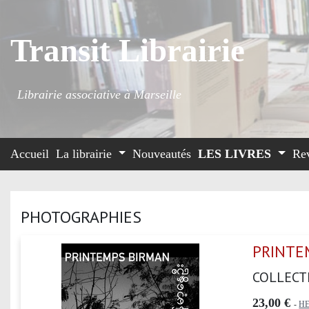
Transit Librairie
Librairie associative à Marseille
Accueil
La librairie
Nouveautés
LES LIVRES
Re
PHOTOGRAPHIES
PRINTE
COLLECT
23,00 €
-
H