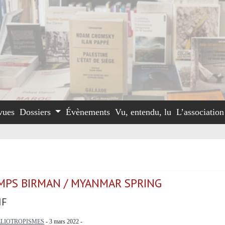
vues
Dossiers
Évènements
Vu, entendu, lu
L’associatio
MPS BIRMAN / MYANMAR SPRING
IF
ELIOTROPISMES
- 3 mars 2022 -