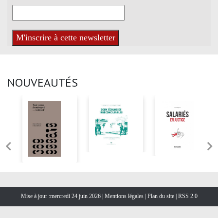
NOUVEAUTÉS
Mise à jour :mercredi 24 juin 2026 |
Mentions légales
|
Plan du site
|
RSS 2.0