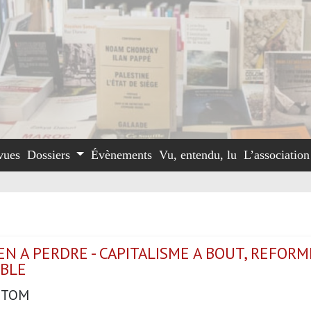
vues
Dossiers
Évènements
Vu, entendu, lu
L’associatio
EN A PERDRE - CAPITALISME A BOUT, REFORM
IBLE
 TOM