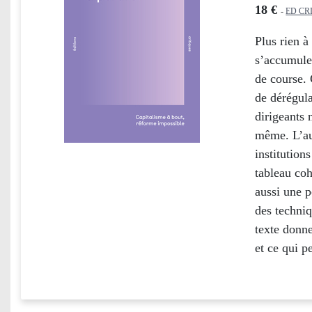
18 €
-
ED CR
Plus rien à
s’accumulen
de course. 
de dérégula
dirigeants 
même. L’au
institution
tableau coh
aussi une p
des techniq
texte donn
et ce qui p