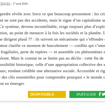
ITIQUES
- 17 avril 2026 -
 perdre révèle avec force ce que beaucoup pressentent : les cri
t ne sont pas des accidents, mais le signe d’un capitalisme ar
Ce système, devenu incontrôlable, exige toujours plus d’explo
tion, au point de menacer à la fois les sociétés et la planète. 
ne dirigent plusâ ?? : ils suivent un mécanisme qui s’effondre 
teur clarifie ce moment de basculement — conflits qui s’inten
s fragilisées, perte de repères — et assemble ces phénomènes 
érent. Mais le constat ne se limite pas au déclin : cette fin de
ossibilité historique, celle d’une appropriation collective des 
ues, rendant crédible une alternative sociale. Accessible et ri
e des clés essentielles pour comprendre pourquoi « le monde
eut en émerger.
DISPONIBLE
PARTAGER