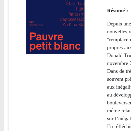
Résumé :
Depuis une
nouvelles v
"remplaceme
propres aux
Donald Tru
novembre 
Dans de tr
souvent pré
aux inégali
au développ
bouleversem
même relati
sur l’inéga
En réfléchi