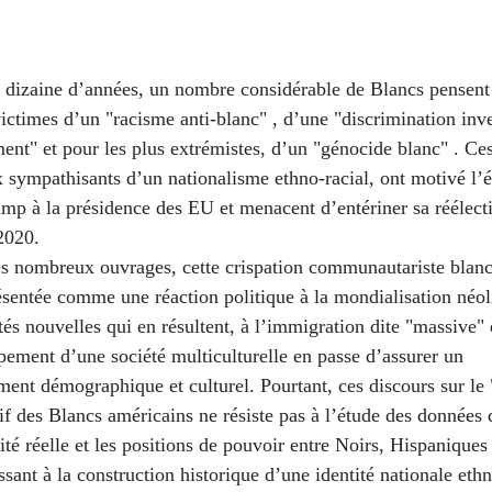
 dizaine d’années, un nombre considérable de Blancs pensent 
ictimes d’un "racisme anti-blanc" , d’une "discrimination inv
nt" et pour les plus extrémistes, d’un "génocide blanc" . Ces
 sympathisants d’un nationalisme ethno-racial, ont motivé l’é
mp à la présidence des EU et menacent d’entériner sa réélect
2020.
ès nombreux ouvrages, cette crispation communautariste blanc
sentée comme une réaction politique à la mondialisation néol
tés nouvelles qui en résultent, à l’immigration dite "massive" 
ement d’une société multiculturelle en passe d’assurer un
ent démographique et culturel. Pourtant, ces discours sur le 
f des Blancs américains ne résiste pas à l’étude des données 
lité réelle et les positions de pouvoir entre Noirs, Hispaniques
ssant à la construction historique d’une identité nationale ethn