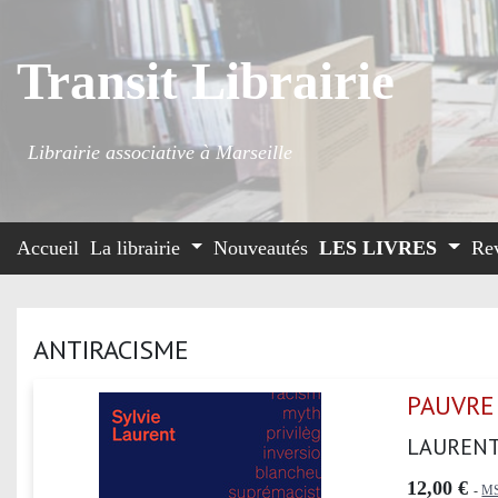
Transit Librairie
Librairie associative à Marseille
Accueil
La librairie
Nouveautés
LES LIVRES
Re
ANTIRACISME
PAUVRE
LAURENT
12,00 €
-
MS