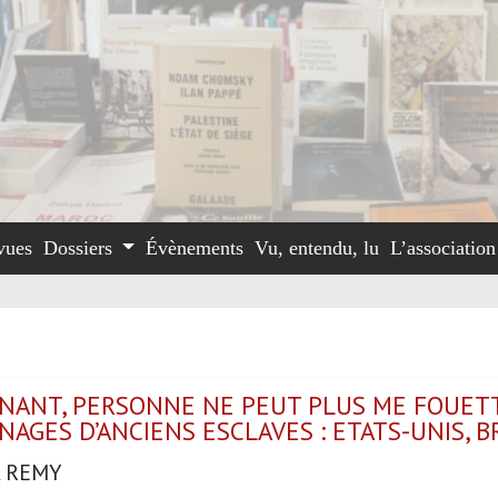
vues
Dossiers
Évènements
Vu, entendu, lu
L’associatio
NANT, PERSONNE NE PEUT PLUS ME FOUETT
AGES D’ANCIENS ESCLAVES : ETATS-UNIS, BR
 REMY