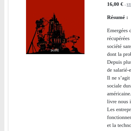
16,00 €
-
SY
Résumé :
Emergées da
récupérées 
société sans
dont la pro
Depuis plus
de salarié-e
Il ne s’agi
sociale dur
américaine.
livre nous 
Les entrepr
fonctionne
et la techn