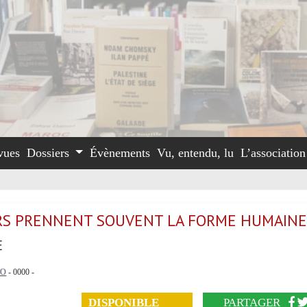
vues
Dossiers
Évènements
Vu, entendu, lu
L’associatio
RS PRENNENT SOUVENT LA FORME HUMAIN
E
TO
- 0000 -
DISPONIBLE
PARTAGER