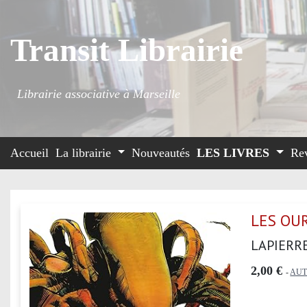
Transit Librairie
Librairie associative à Marseille
Accueil
La librairie
Nouveautés
LES LIVRES
Re
LES OU
LAPIERR
2,00 €
-
AU