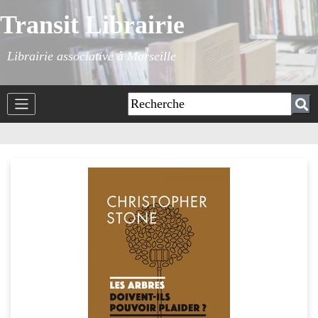
Transit Librairie
Librairie associative à Marseille