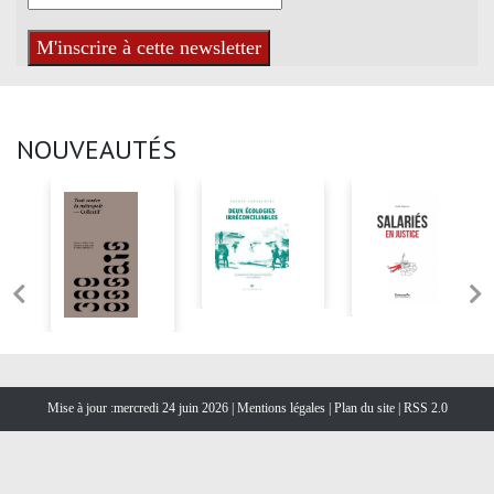
NOUVEAUTÉS
Mise à jour :mercredi 24 juin 2026 |
Mentions légales
|
Plan du site
|
RSS 2.0