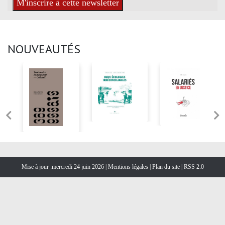
NOUVEAUTÉS
Mise à jour :mercredi 24 juin 2026 |
Mentions légales
|
Plan du site
|
RSS 2.0