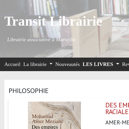
Transit Librairie
Librairie associative à Marseille
Accueil
La librairie
Nouveautés
LES LIVRES
Re
PHILOSOPHIE
DES EMP
RACIALE
AMER-M