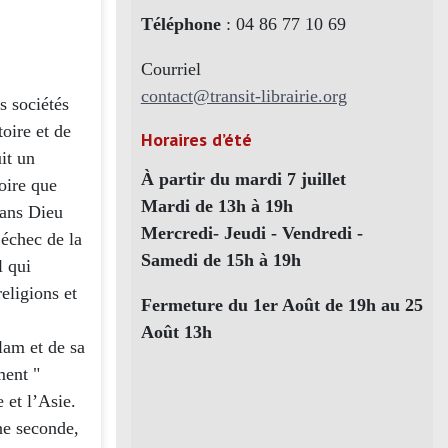
Téléphone
: 04 86 77 10 69
Courriel
contact@transit-librairie.org
s sociétés
toire et de
Horaires d’été
it un
À partir du mardi 7 juillet
toire que
Mardi de 13h à 19h
sans Dieu
Mercredi- Jeudi - Vendredi -
’échec de la
Samedi de 15h à 19h
l qui
eligions et
Fermeture du 1er Août de 19h au 25
Août 13h
slam et de sa
ment "
 et l’Asie.
une seconde,