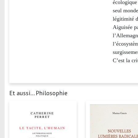
écologique 
seul monde 
légitimité 
Aiguisée pa
l’Allemagne
l’écosystèm
surgissemen
C’est la cr
Et aussi... Philosophie