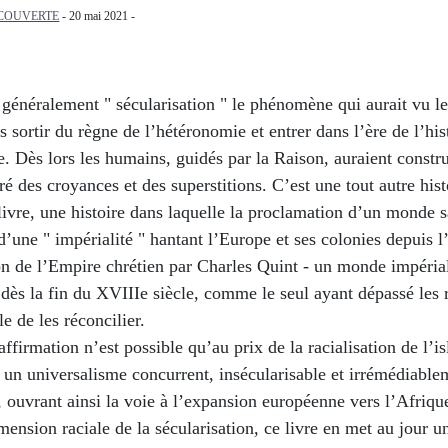
COUVERTE
- 20 mai 2021 -
généralement " sécularisation " le phénomène qui aurait vu le
s sortir du règne de l’hétéronomie et entrer dans l’ère de l’his
. Dès lors les humains, guidés par la Raison, auraient constru
é des croyances et des superstitions. C’est une tout autre his
livre, une histoire dans laquelle la proclamation d’un monde 
t d’une " impérialité " hantant l’Europe et ses colonies depuis l
on de l’Empire chrétien par Charles Quint - un monde impéria
dès la fin du XVIIIe siècle, comme le seul ayant dépassé les r
le de les réconcilier.
affirmation n’est possible qu’au prix de la racialisation de l’i
 un universalisme concurrent, insécularisable et irrémédiable
, ouvrant ainsi la voie à l’expansion européenne vers l’Afrique
mension raciale de la sécularisation, ce livre en met au jour 