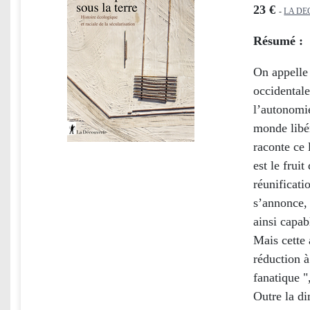
23 €
-
LA DE
Résumé :
On appelle 
occidentale
l’autonomie
monde libér
raconte ce 
est le frui
réunificati
s’annonce, 
ainsi capab
Mais cette 
réduction à
fanatique "
Outre la di