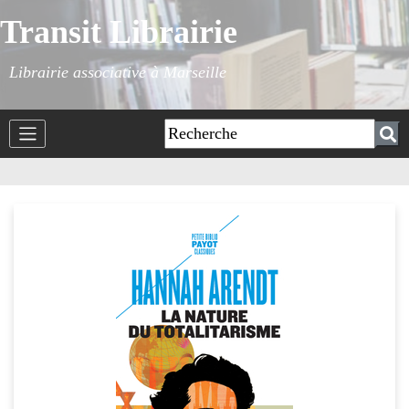
Transit Librairie
Librairie associative à Marseille