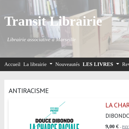
Transit Librairie
Librairie associative à Marseille
Accueil
La librairie
Nouveautés
LES LIVRES
Re
ANTIRACISME
LA CHAR
DIBOND
9,00 €
-
PAY