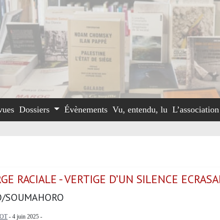
vues
Dossiers
Évènements
Vu, entendu, lu
L’associatio
GE RACIALE - VERTIGE D’UN SILENCE ECRAS
O/SOUMAHORO
OT
- 4 juin 2025 -