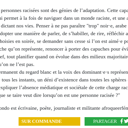
 personnes racisées sont des génies de l’adaptation. Cette capa
i permet à la fois de naviguer dans un monde raciste, et une 
 dictant nos vies. Penser à ne pas paraître "trop" noir·e, arabe
adopter une manière de parler, de s’habiller, de rire, réfléchir 
oisies en soirée, se demander sans cesse si l’on est aimé·e p
iche qu’on représente, renoncer à porter des capuches pour évi
ref, tout planifier quand on évolue dans des milieux majoritai
u’on ne l’est pas.
ermanent du regard blanc et la voix des dominant·e·s représen
 tous les instants, un déni d’existence dans toutes les sphères 
liquer l’absence médiatique et sociétale de cette charge rac
ue se taire veut dire lorsqu’on est une personne racisée ?"
do est écrivaine, poète, journaliste et militante afroqueerfém
SUR COMMANDE
PARTAGER