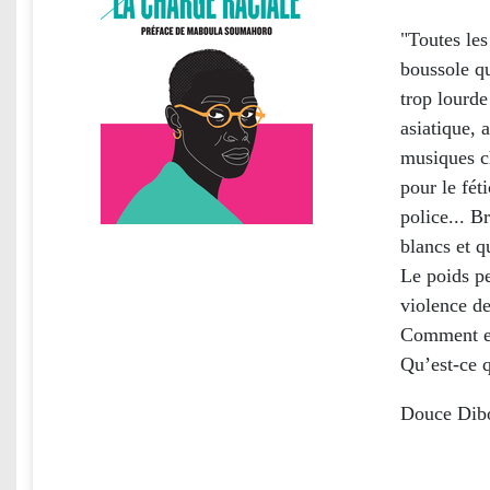
"Toutes les
boussole qu
trop lourde
asiatique, 
musiques ch
pour le fét
police... B
blancs et q
Le poids p
violence de
Comment exp
Qu’est-ce q
Douce Dibon