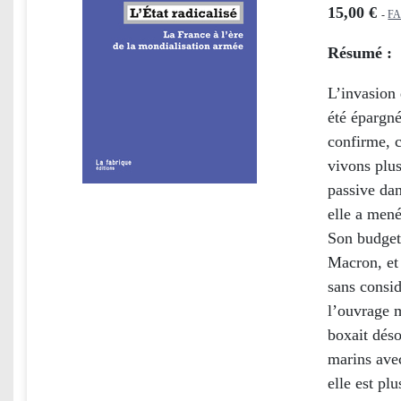
15,00 €
-
F
Résumé :
L’invasion 
été épargné
confirme, c
vivons plus
passive da
elle a mené
Son budget
Macron, et 
sans consid
l’ouvrage m
boxait déso
marins ave
elle est pl