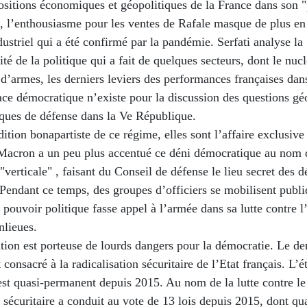
ositions économiques et géopolitiques de la France dans son "
s, l’enthousiasme pour les ventes de Rafale masque de plus en
dustriel qui a été confirmé par la pandémie. Serfati analyse la
ité de la politique qui a fait de quelques secteurs, dont le nucl
d’armes, les derniers leviers des performances françaises da
ce démocratique n’existe pour la discussion des questions gé
ques de défense dans la Ve République.
dition bonapartiste de ce régime, elles sont l’affaire exclusive
 Macron a un peu plus accentué ce déni démocratique au nom
"verticale" , faisant du Conseil de défense le lieu secret des d
 Pendant ce temps, des groupes d’officiers se mobilisent pub
 pouvoir politique fasse appel à l’armée dans sa lutte contre l
nlieues.
tion est porteuse de lourds dangers pour la démocratie. Le de
t consacré à la radicalisation sécuritaire de l’Etat français. L’é
st quasi-permanent depuis 2015. Au nom de la lutte contre le
n sécuritaire a conduit au vote de 13 lois depuis 2015, dont qu