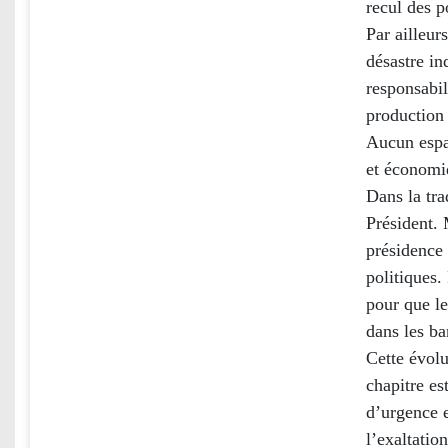
recul des p
Par ailleur
désastre in
responsabil
production 
Aucun espa
et économi
Dans la tra
Président.
présidence 
politiques.
pour que le
dans les ba
Cette évolu
chapitre es
d’urgence e
l’exaltatio