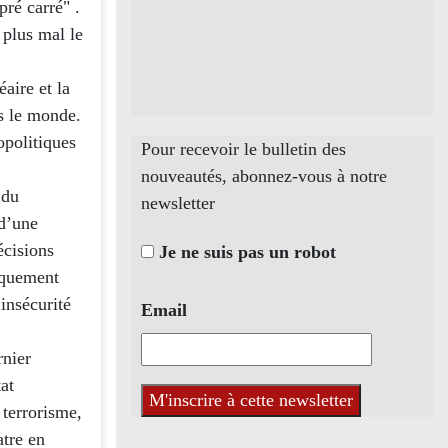
pré carré" .
 plus mal le
éaire et la
ns le monde.
opolitiques
Pour recevoir le bulletin des
nouveautés, abonnez-vous à notre
 du
newsletter
 d’une
écisions
Je ne suis pas un robot
liquement
’insécurité
Email
rnier
tat
 terrorisme,
atre en