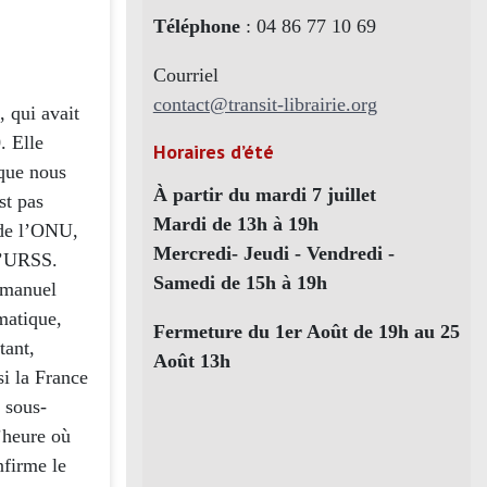
Téléphone
: 04 86 77 10 69
Courriel
contact@transit-librairie.org
 qui avait
. Elle
Horaires d’été
 que nous
À partir du mardi 7 juillet
st pas
Mardi de 13h à 19h
 de l’ONU,
Mercredi- Jeudi - Vendredi -
 l’URSS.
Samedi de 15h à 19h
mmanuel
omatique,
Fermeture du 1er Août de 19h au 25
tant,
Août 13h
si la France
 sous-
’heure où
nfirme le