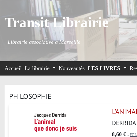
Transit Librairie
Librairie associative à Marseille
Accueil
La librairie
Nouveautés
LES LIVRES
Re
PHILOSOPHIE
L’ANIMA
DERRIDA
8,60 €
-
FOL