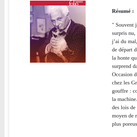
Résumé :
" Souvent j
surpris nu,
j’ai du mal
de départ d
la honte qu
surprend da
Occasion de
chez les G
gouffre : c
la machine
des lois de
moyen de re
plus poreus