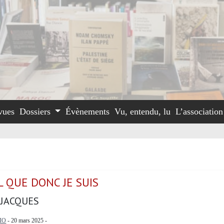
vues
Dossiers
Évènements
Vu, entendu, lu
L’associatio
L QUE DONC JE SUIS
 JACQUES
IO
- 20 mars 2025 -