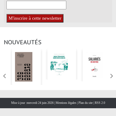
NOUVEAUTÉS
Mise à jour :mercredi 24 juin 2026 |
Mentions légales
|
Plan du site
|
RSS 2.0