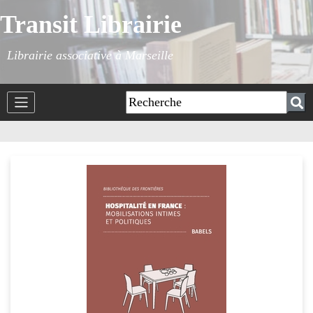
Transit Librairie
Librairie associative à Marseille