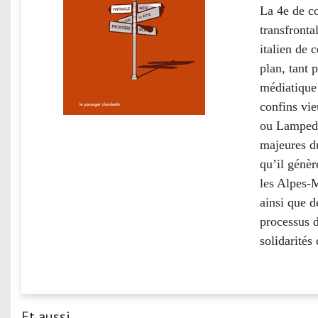
La 4e de c
transfronta
italien de 
plan, tant 
médiatique 
confins vi
ou Lampedus
majeures du
qu’il génèr
les Alpes-M
ainsi que d
processus d
solidarités 
Et aussi...