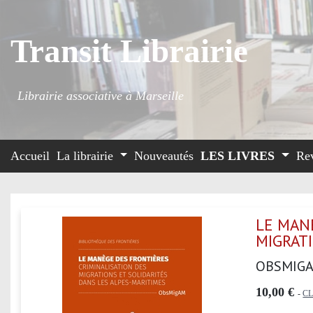
Transit Librairie
Librairie associative à Marseille
Accueil
La librairie
Nouveautés
LES LIVRES
Re
LE MANE
MIGRAT
OBSMIG
10,00 €
-
C