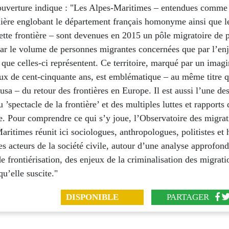
ouverture indique : "Les Alpes-Maritimes – entendues comme
lière englobant le département français homonyme ainsi que l
cette frontière – sont devenues en 2015 un pôle migratoire de 
par le volume de personnes migrantes concernées que par l’enj
que celles-ci représentent. Ce territoire, marqué par un imagi
eux de cent-cinquante ans, est emblématique – au même titre 
a – du retour des frontières en Europe. Il est aussi l’une de
 ’spectacle de la frontière’ et des multiples luttes et rapports 
e. Pour comprendre ce qui s’y joue, l’Observatoire des migra
aritimes réunit ici sociologues, anthropologues, politistes et h
es acteurs de la société civile, autour d’une analyse approfond
e frontiérisation, des enjeux de la criminalisation des migrati
qu’elle suscite."
DISPONIBLE
PARTAGER