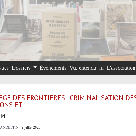
vues
Dossiers
Évènements
Vu, entendu, lu
L’associatio
GE DES FRONTIERES - CRIMINALISATION DE
IONS ET
AM
LANDESTIN
- 2 juillet 2020 -