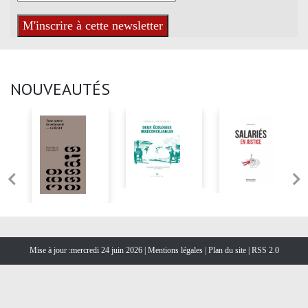
NOUVEAUTÉS
Mise à jour :mercredi 24 juin 2026 |
Mentions légales
|
Plan du site
|
RSS 2.0