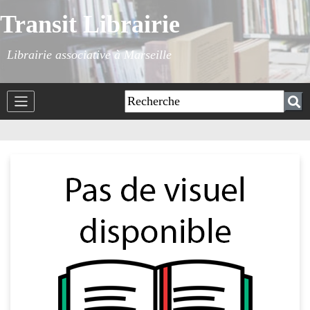
Transit Librairie
Librairie associative à Marseille