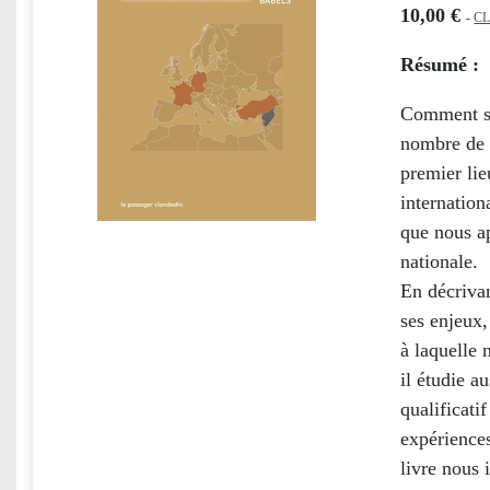
10,00 €
-
C
Résumé :
Comment se
nombre de r
premier lie
internation
que nous ap
nationale.
En décrivan
ses enjeux,
à laquelle 
il étudie a
qualificatif
expériences
livre nous 