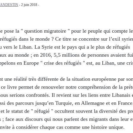
LANDESTIN
- 2 juin 2018 -
 pose la " question migratoire " pour le peuple qui compte le
éfugiés dans le monde ? Ce titre se concentre sur l’exil syrie
u vers le Liban. La Syrie est le pays qui a le plus de réfugiés
aux au monde ; en 2016, 5,5 millions de personnes avaient fui
pelons en Europe " crise des réfugiés " est, au Liban, une cri
t une réalité très différente de la situation européenne par son
 ce livre permet de renouveler notre compréhension de la prét
nous serions confrontés. Il revient sur les liens entre Libanais 
ussi des parcours jusqu’en Turquie, en Allemagne et en France
 et le statut de " réfugié " occultent souvent la diversité des pr
 ; face aux discours qui nous parlent des migrants dans leur 
invite à considérer chaque cas comme une histoire unique.