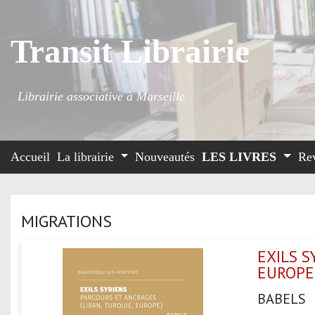
Transit Librairie
Librairie associative à Marseille
Accueil
La librairie
Nouveautés
LES LIVRES
Re
MIGRATIONS
EXILS S
EUROPE
BABELS