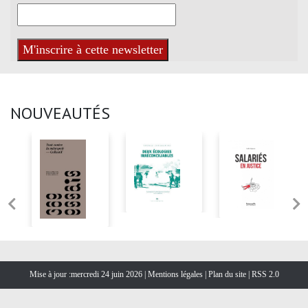
NOUVEAUTÉS
Mise à jour :mercredi 24 juin 2026 |
Mentions légales
|
Plan du site
|
RSS 2.0