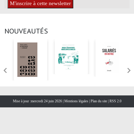
NOUVEAUTÉS
Mise à jour :mercredi 24 juin 2026 |
Mentions légales
|
Plan du site
|
RSS 2.0