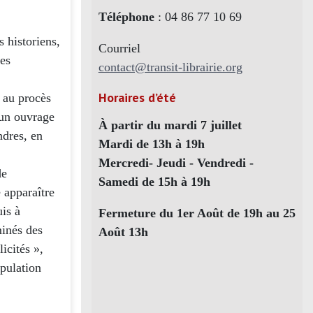
Téléphone
: 04 86 77 10 69
s historiens,
Courriel
hes
contact@transit-librairie.org
Horaires d’été
 au procès
'un ouvrage
À partir du mardi 7 juillet
ndres, en
Mardi de 13h à 19h
Mercredi- Jeudi - Vendredi -
de
Samedi de 15h à 19h
e apparaître
uis à
Fermeture du 1er Août de 19h au 25
minés des
Août 13h
icités »,
opulation