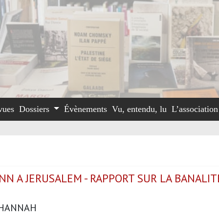
vues
Dossiers
Évènements
Vu, entendu, lu
L’associatio
NN A JERUSALEM - RAPPORT SUR LA BANALIT
 HANNAH