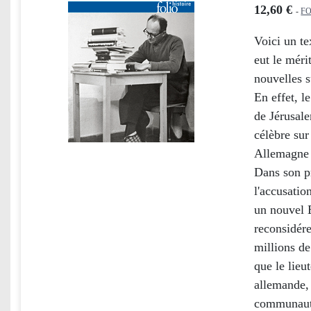
12,60 €
-
FO
Voici un te
eut le méri
nouvelles s
En effet, 
de Jérusale
célèbre sur
Allemagne 
Dans son pr
l'accusatio
un nouvel E
reconsidére
millions de
que le lieu
allemande, 
communautés