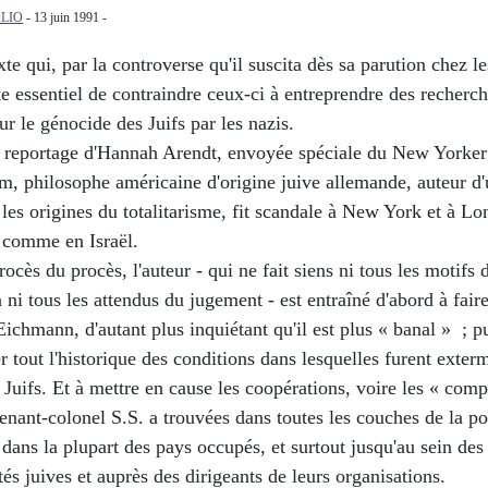
LIO
- 13 juin 1991 -
xte qui, par la controverse qu'il suscita dès sa parution chez le
te essentiel de contraindre ceux-ci à entreprendre des recherc
ur le génocide des Juifs par les nazis.
le reportage d'Hannah Arendt, envoyée spéciale du New Yorker
m, philosophe américaine d'origine juive allemande, auteur d
 les origines du totalitarisme, fit scandale à New York et à Lo
comme en Israël.
ocès du procès, l'auteur - qui ne fait siens ni tous les motifs 
n ni tous les attendus du jugement - est entraîné d'abord à fair
ichmann, d'autant plus inquiétant qu'il est plus « banal » ; p
r tout l'historique des conditions dans lesquelles furent exter
 Juifs. Et à mettre en cause les coopérations, voire les « compl
tenant-colonel S.S. a trouvées dans toutes les couches de la p
dans la plupart des pays occupés, et surtout jusqu'au sein des
 juives et auprès des dirigeants de leurs organisations.