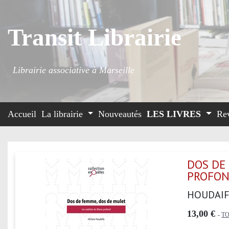
Transit Librairie
Librairie associative à Marseille
Accueil
La librairie
Nouveautés
LES LIVRES
Re
DOS DE
PROFO
HOUDAIF
13,00 €
-
TO