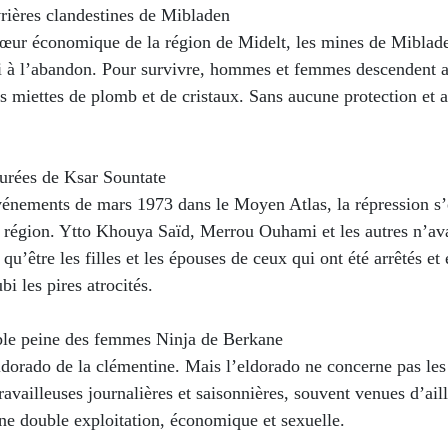
vrières clandestines de Mibladen
cœur économique de la région de Midelt, les mines de Miblad
i à l’abandon. Pour survivre, hommes et femmes descendent 
s miettes de plomb et de cristaux. Sans aucune protection et a
turées de Ksar Sountate
vénements de mars 1973 dans le Moyen Atlas, la répression s’
a région. Ytto Khouya Saïd, Merrou Ouhami et les autres n’av
t qu’être les filles et les épouses de ceux qui ont été arrêtés et
bi les pires atrocités.
ble peine des femmes Ninja de Berkane
dorado de la clémentine. Mais l’eldorado ne concerne pas les
travailleuses journalières et saisonnières, souvent venues d’ail
ne double exploitation, économique et sexuelle.