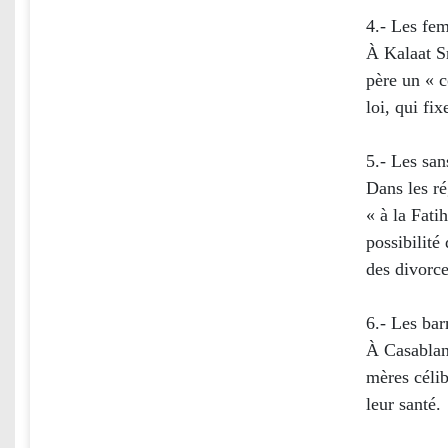
4.- Les fe
À Kalaat S
père un « 
loi, qui fi
5.- Les san
Dans les r
« à la Fati
possibilité 
des divorc
6.- Les ba
À Casablan
mères célib
leur santé.