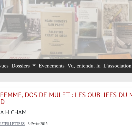
vues
Dossiers
Évènements
Vu, entendu, lu
L’associatio
 FEMME, DOS DE MULET : LES OUBLIEES DU
ND
A HICHAM
UTES LETTRES
- 8 février 2015 -