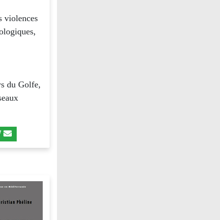
s violences
ologiques,
ys du Golfe,
éseaux