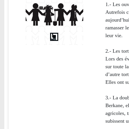
1.- Les ou
Autrefois 
aujourd’hu
ramasser le
leur vie.
2.- Les tor
Lors des é
sur toute l
d’autre tor
Elles ont su
3.- La dou
Berkane, el
agricoles, 
subissent u