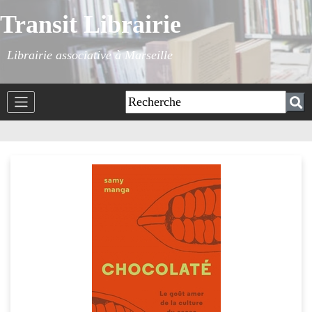
Transit Librairie
Librairie associative à Marseille