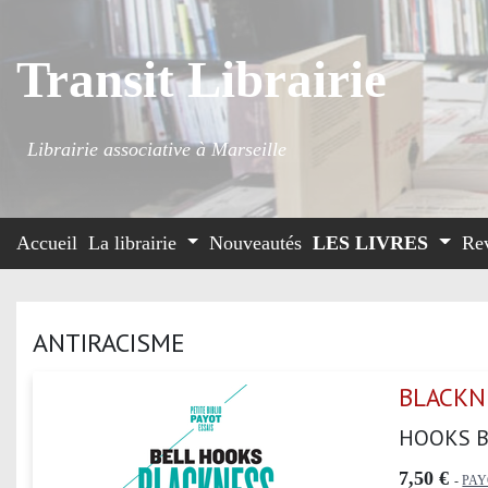
Transit Librairie
Librairie associative à Marseille
Accueil
La librairie
Nouveautés
LES LIVRES
Re
ANTIRACISME
BLACKNE
HOOKS B
7,50 €
-
PAY