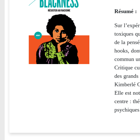
Résumé :
Sur l’expér
toxiques qui
de la pensé
hooks, don
commun une
Critique cu
des grands
Kimberlé 
Elle est n
centre : th
psychiques 