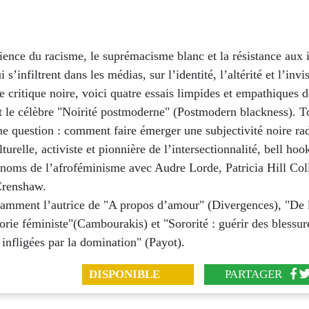
ience du racisme, le suprémacisme blanc et la résistance aux 
 s’infiltrent dans les médias, sur l’identité, l’altérité et l’invi
e critique noire, voici quatre essais limpides et empathiques d
t le célèbre "Noirité postmoderne" (Postmodern blackness). T
 question : comment faire émerger une subjectivité noire rad
lturelle, activiste et pionnière de l’intersectionnalité, bell hoo
 noms de l’afroféminisme avec Audre Lorde, Patricia Hill Coll
Crenshaw.
otamment l’autrice de "A propos d’amour" (Divergences), "De
éorie féministe"(Cambourakis) et "Sororité : guérir des blessur
infligées par la domination" (Payot).
DISPONIBLE
PARTAGER