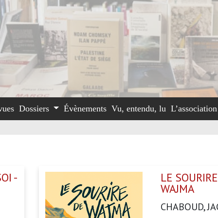
vues
Dossiers
Évènements
Vu, entendu, lu
L’associatio
OI -
LE SOURIRE
WAJMA
CHABOUD, JA