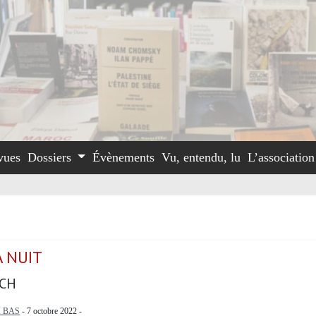
vues
Dossiers
Évènements
Vu, entendu, lu
L’associatio
A NUIT
ICH
I BAS
- 7 octobre 2022 -