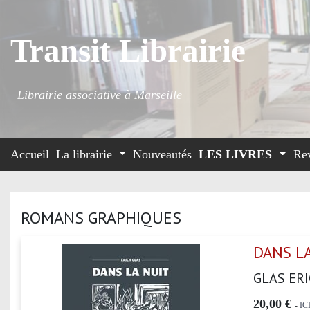
Transit Librairie
Librairie associative à Marseille
Accueil
La librairie
Nouveautés
LES LIVRES
Re
ROMANS GRAPHIQUES
DANS L
GLAS ER
20,00 €
-
IC