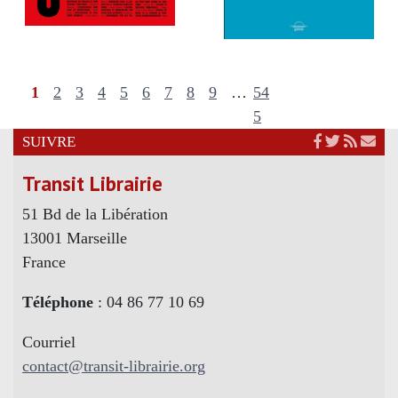
1
2
3
4
5
6
7
8
9
…
54
5
SUIVRE
Transit Librairie
51 Bd de la Libération
13001 Marseille
France
Téléphone
: 04 86 77 10 69
Courriel
contact@transit-librairie.org