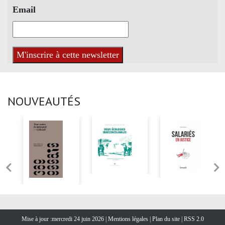
Email
NOUVEAUTÉS
Mise à jour :mercredi 24 juin 2026 |
Mentions légales
|
Plan du site
|
RSS 2.0