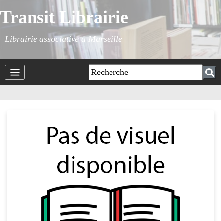
Transit Librairie
Librairie associative à Marseille