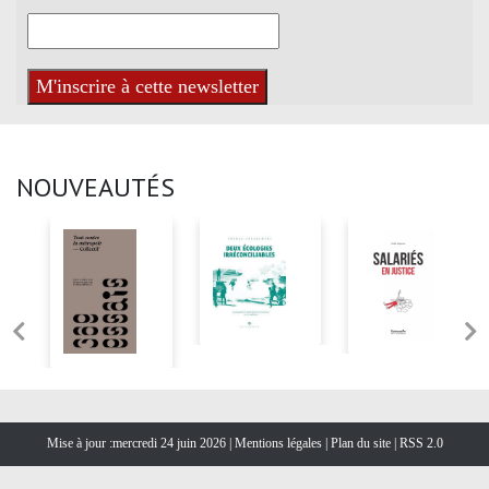
NOUVEAUTÉS
Mise à jour :mercredi 24 juin 2026 |
Mentions légales
|
Plan du site
|
RSS 2.0