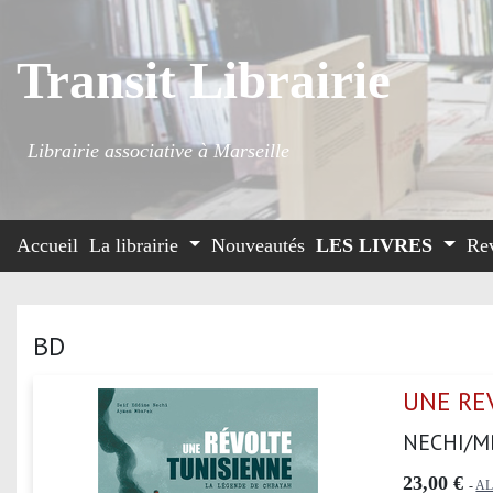
Transit Librairie
Librairie associative à Marseille
Accueil
La librairie
Nouveautés
LES LIVRES
Re
BD
UNE RE
NECHI/M
23,00 €
-
AL