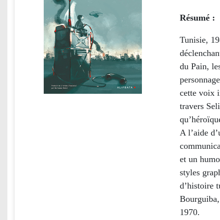
Résumé :
Tunisie, 1
déclenchan
du Pain, le
personnage 
cette voix 
travers Sel
qu’héroïqu
A l’aide d’
communicati
et un humou
styles grap
d’histoire 
Bourguiba, 
1970.