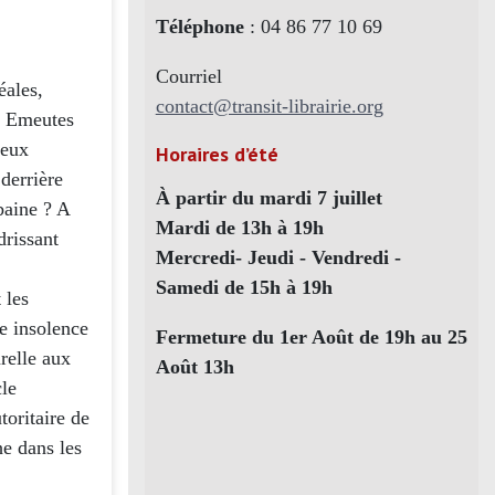
Téléphone
: 04 86 77 10 69
Courriel
éales,
contact@transit-librairie.org
s Emeutes
ieux
Horaires d’été
derrière
À partir du mardi 7 juillet
baine ? A
Mardi de 13h à 19h
drissant
Mercredi- Jeudi - Vendredi -
Samedi de 15h à 19h
 les
e insolence
Fermeture du 1er Août de 19h au 25
relle aux
Août 13h
cle
toritaire de
he dans les