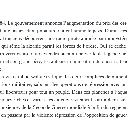
984. Le gouvernement annonce l’augmentation du prix des cér
t une insurrection populaire qui enflamme le pays. Durant ce
s Tunisiens découvrent une radio pirate animée par un mystér
qui sème la zizanie parmi les forces de l’ordre. Qui se cache 
irrévérencieuse qui deviendra bientôt une véritable légende ur
im et son grand-père, les auteurs imaginent un duo aussi atten
e.
un vieux talkie-walkie trafiqué, les deux complices détournent
ons militaires, sabotant les opérations de répression avec un
r libérateurs pour tout un peuple. Dans ces planches à l’aqua
hiques riches et variés, les auteurs reviennent sur un demi-siè
tunisienne, de la Seconde Guerre mondiale à la fin du règne au
en passant par la violente répression de l’opposition de gauc