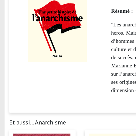
Résumé :
"Les anarch
héros. Mais
d’hommes e
culture et 
de succès, 
Marianne En
sur l’anar
ses origine
dimension c
Et aussi... Anarchisme