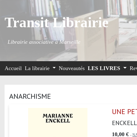
Transit Librairie
Librairie associative à Marseille
Accueil
La librairie
Nouveautés
LES LIVRES
Re
ANARCHISME
UNE PET
ENCKELL
10,00 €
-
N