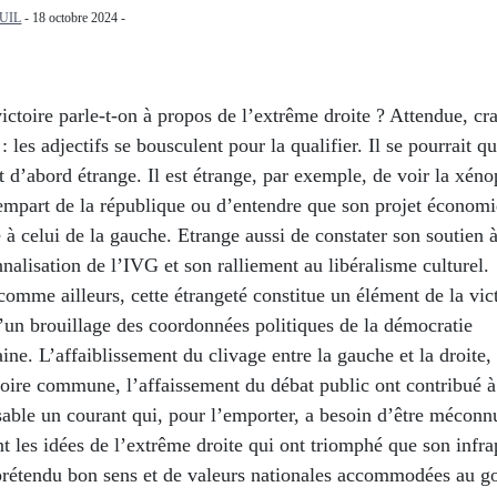
UIL
- 18 octobre 2024 -
ictoire parle-t-on à propos de l’extrême droite ? Attendue, cra
: les adjectifs se bousculent pour la qualifier. Il se pourrait qu
it d’abord étrange. Il est étrange, par exemple, de voir la xén
rempart de la république ou d’entendre que son projet économ
 à celui de la gauche. Etrange aussi de constater son soutien à
nnalisation de l’IVG et son ralliement au libéralisme culturel.
omme ailleurs, cette étrangeté constitue un élément de la vict
d’un brouillage des coordonnées politiques de la démocratie
ne. L’affaiblissement du clivage entre la gauche et la droite,
ire commune, l’affaissement du débat public ont contribué à
able un courant qui, pour l’emporter, a besoin d’être méconn
nt les idées de l’extrême droite qui ont triomphé que son infra
prétendu bon sens et de valeurs nationales accommodées au go