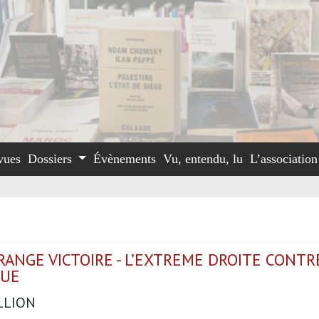
vues
Dossiers
Évènements
Vu, entendu, lu
L’associatio
ANGE VICTOIRE - L’EXTREME DROITE CONTR
QUE
LLION