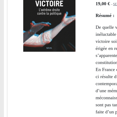
19,00 €
-
SE
Résumé :
De quelle v
inéluctable 
victoire so
érigée en 
s’apparente
constitutio
En France c
ci résulte 
contemporai
d’une mémo
méconnaiss
sont pas ta
faite d’un 