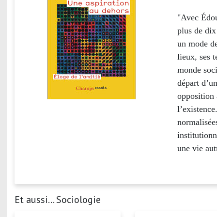
"Avec Édou
plus de dix
un mode de 
lieux, ses 
monde socia
départ d’un
opposition 
l’existence
normalisées
institution
une vie aut
Et aussi... Sociologie