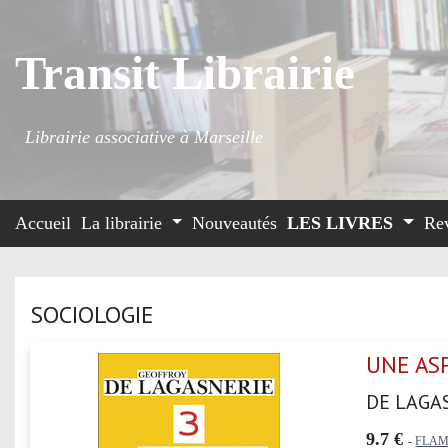
Transit Librairie
Librairie associative à Marseille
Accueil
La librairie
Nouveautés
LES LIVRES
Re
SOCIOLOGIE
UNE ASP
DE LAGAS
9.7 €
-
FLA