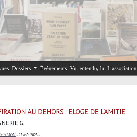
vues
Dossiers
Évènements
Vu, entendu, lu
L’associatio
IRATION AU DEHORS - ELOGE DE L’AMITIE
NERIE G.
MMARION
- 27 août 2025 -