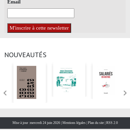
Email
NOUVEAUTÉS
Mise à jour :mercredi 24 juin 2026 |
Mentions légales
|
Plan du site
|
RSS 2.0