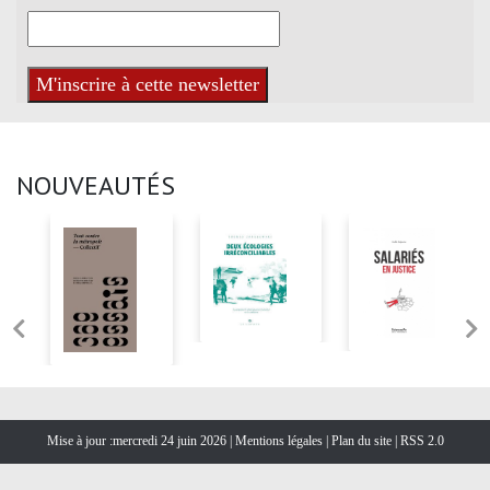
NOUVEAUTÉS
Mise à jour :mercredi 24 juin 2026 |
Mentions légales
|
Plan du site
|
RSS 2.0