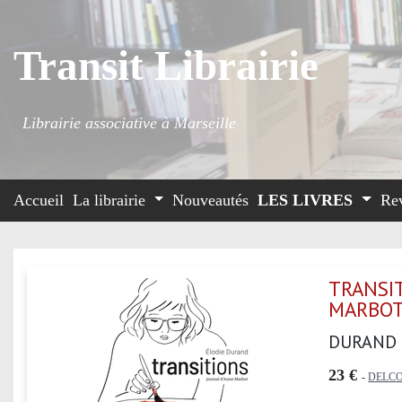
Transit Librairie
Librairie associative à Marseille
Accueil
La librairie
Nouveautés
LES LIVRES
Re
TRANSIT
MARBO
DURAND
23 €
-
DELC