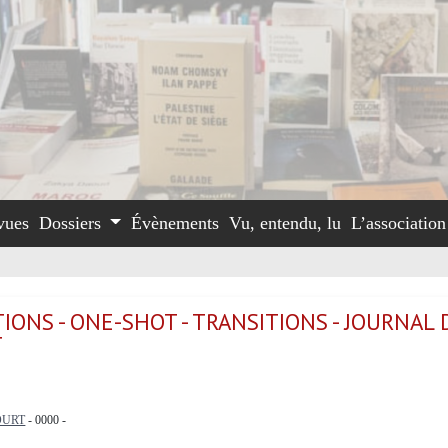
vues
Dossiers
Évènements
Vu, entendu, lu
L’associatio
IONS - ONE-SHOT - TRANSITIONS - JOURNAL 
T
OURT
- 0000 -