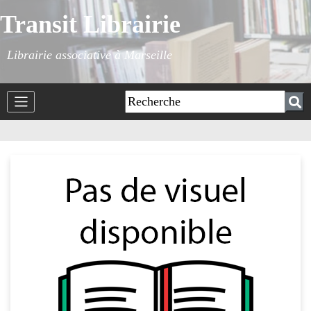
Transit Librairie
Librairie associative à Marseille