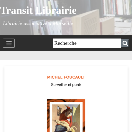
Transit Librairie
Librairie associative à Marseille