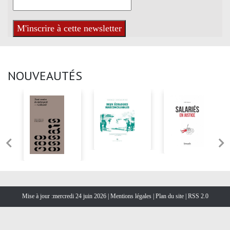
NOUVEAUTÉS
Mise à jour :mercredi 24 juin 2026 |
Mentions légales
|
Plan du site
|
RSS 2.0