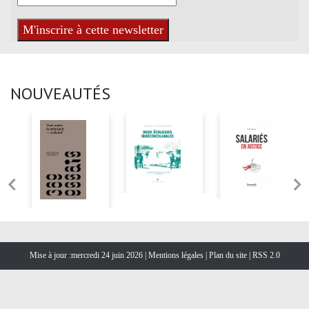
NOUVEAUTÉS
Mise à jour :mercredi 24 juin 2026 |
Mentions légales
|
Plan du site
|
RSS 2.0