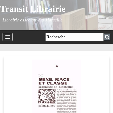
Transit Librairie
Librairie associative à Marseille