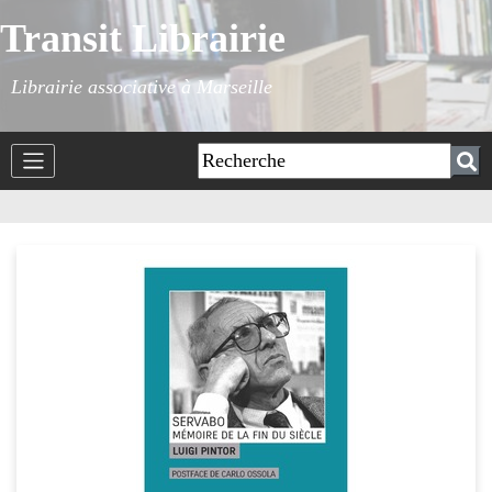
Transit Librairie
Librairie associative à Marseille