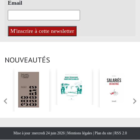
Email
NOUVEAUTÉS
Mise à jour :mercredi 24 juin 2026 |
Mentions légales
|
Plan du site
|
RSS 2.0