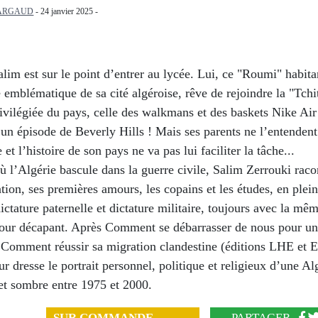
ARGAUD
- 24 janvier 2025 -
lim est sur le point d’entrer au lycée. Lui, ce "Roumi" habita
emblématique de sa cité algéroise, rêve de rejoindre la "Tchit
ivilégiée du pays, celle des walkmans et des baskets Nike Air
 un épisode de Beverly Hills ! Mais ses parents ne l’entendent
e et l’histoire de son pays ne va pas lui faciliter la tâche...
ù l’Algérie bascule dans la guerre civile, Salim Zerrouki raco
ion, ses premières amours, les copains et les études, en plei
dictature paternelle et dictature militaire, toujours avec la mêm
our décapant. Après Comment se débarrasser de nous pour u
t Comment réussir sa migration clandestine (éditions LHE et 
eur dresse le portrait personnel, politique et religieux d’une Al
t sombre entre 1975 et 2000.
SUR COMMANDE
PARTAGER