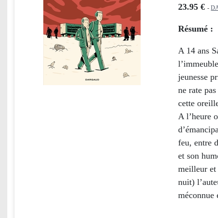
23.95 €
-
D
Résumé :
A 14 ans Sa
l’immeuble 
jeunesse pr
ne rate pas
cette oreill
A l’heure o
d’émancipat
feu, entre 
et son hum
meilleur e
nuit) l’aut
méconnue e