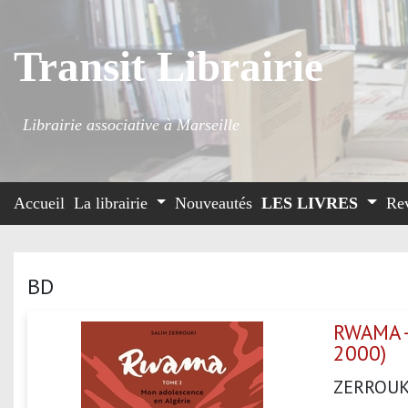
Transit Librairie
Librairie associative à Marseille
Accueil
La librairie
Nouveautés
LES LIVRES
Re
BD
RWAMA -
2000)
ZERROUK