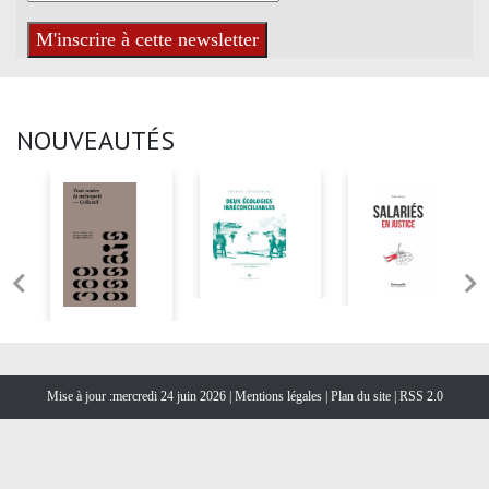
NOUVEAUTÉS
Mise à jour :mercredi 24 juin 2026 |
Mentions légales
|
Plan du site
|
RSS 2.0